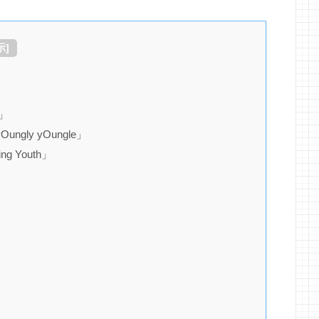
示
]
」
ly yOungle」
 Youth」