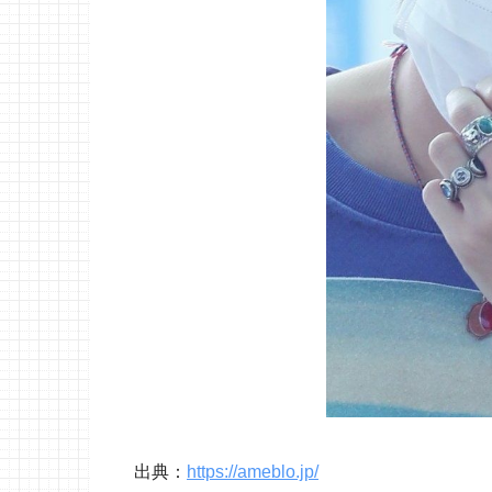
出典：
https://ameblo.jp/