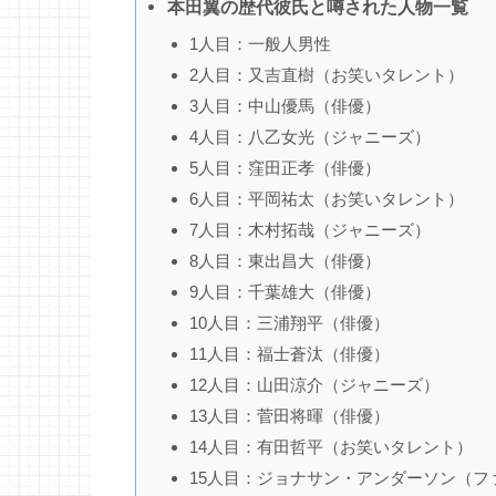
本田翼の歴代彼氏と噂された人物一覧
1人目：一般人男性
2人目：又吉直樹（お笑いタレント）
3人目：中山優馬（俳優）
4人目：八乙女光（ジャニーズ）
5人目：窪田正孝（俳優）
6人目：平岡祐太（お笑いタレント）
7人目：木村拓哉（ジャニーズ）
8人目：東出昌大（俳優）
9人目：千葉雄大（俳優）
10人目：三浦翔平（俳優）
11人目：福士蒼汰（俳優）
12人目：山田涼介（ジャニーズ）
13人目：菅田将暉（俳優）
14人目：有田哲平（お笑いタレント）
15人目：ジョナサン・アンダーソン（フ