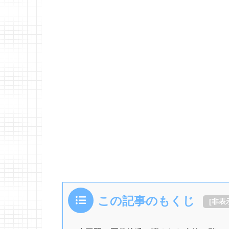
この記事のもくじ
[
非表