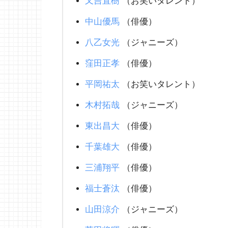
又吉直樹
（お笑いタレント）
中山優馬
（俳優）
八乙女光
（ジャニーズ）
窪田正孝
（俳優）
平岡祐太
（お笑いタレント）
木村拓哉
（ジャニーズ）
東出昌大
（俳優）
千葉雄大
（俳優）
三浦翔平
（俳優）
福士蒼汰
（俳優）
山田涼介
（ジャニーズ）