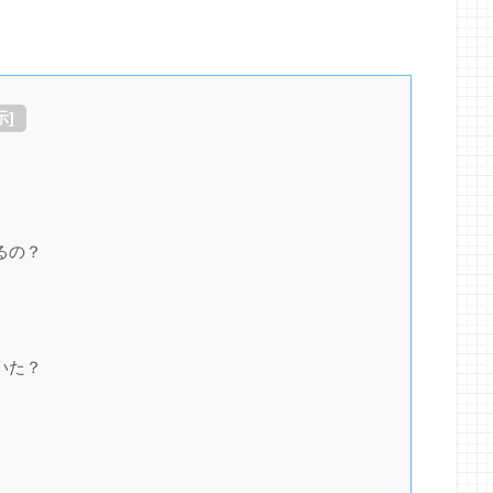
示
]
るの？
いた？