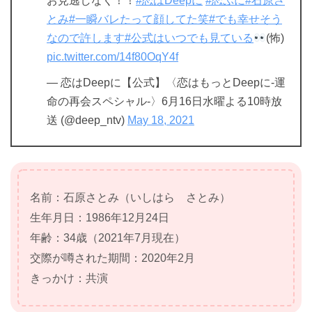
お見逃しなく！！
#恋はDeepに
#恋ぷに
#石原さ
とみ
#一瞬バレたって顔してた笑
#でも幸せそう
なので許します
#公式はいつでも見ている
(怖)
pic.twitter.com/14f80OqY4f
— 恋はDeepに【公式】〈恋はもっとDeepに-運
命の再会スペシャル-〉6月16日水曜よる10時放
送 (@deep_ntv)
May 18, 2021
名前：石原さとみ（いしはら さとみ）
生年月日：1986年12月24日
年齢：34歳（2021年7月現在）
交際が噂された期間：2020年2月
きっかけ：共演