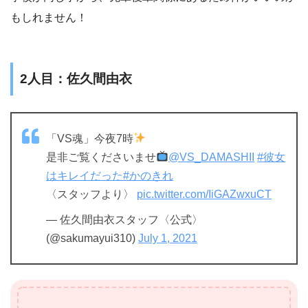
もしれません！
2人目：佐久間由衣
「VS魂」今夜7時
是非ご覧くださいませ
@VS_DAMASHII
#彼女
はキレイだった
#かのきれ
〈スタッフより〉
pic.twitter.com/IiGAZwxuCT
— 佐久間由衣スタッフ〈公式〉
(@sakumayui310)
July 1, 2021