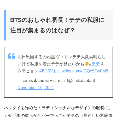
BTSのおしゃれ番長！テテの私服に
注目が集まるのはなぜ？
明日出国するのね
ヴィトンテテ大変素晴らし
いけど私服を着たテテが見たいかも
#テテ
キ
ムテヒョン
#BTSV
pic.twitter.com/uGQe5Tw0M5
— ᴄʜɪᴋᴀ
ᴄʜʀɪꜱᴛᴍᴀꜱ ᴛʀᴇᴇ (@chikataetae)
November 16, 2021
ネクタイを締めたトラディショナルなデザインの服装に、
くせ毛風の柔らかなパーマヘアがテテの可愛らしい雰囲気