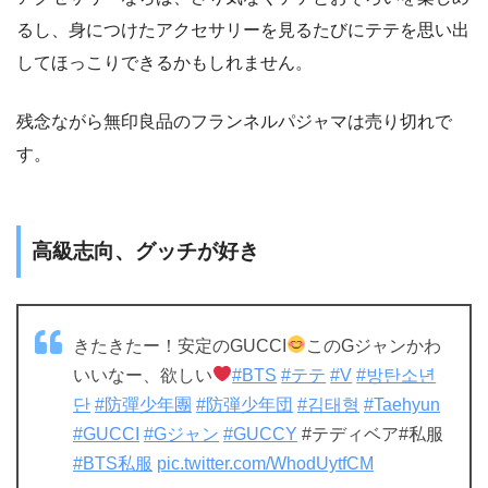
るし、身につけたアクセサリーを見るたびにテテを思い出
してほっこりできるかもしれません。
残念ながら無印良品のフランネルパジャマは売り切れで
す。
高級志向、グッチが好き
きたきたー！安定のGUCCI
このGジャンかわ
いいなー、欲しい
#BTS
#テテ
#V
#방탄소년
단
#防彈少年團
#防弾少年団
#김태형
#Taehyun
#GUCCI
#Gジャン
#GUCCY
#テディベア#私服
#BTS私服
pic.twitter.com/WhodUytfCM