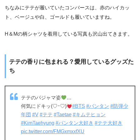
ちなみにテテが履いていたコンバースは、赤のハイカッ
ト、ベージュや白、ゴールドも履いていますね。
H＆Mの柄シャツを着用している写真も沢山出てきます。
テテの香りに包まれる？愛用しているグッズた
ち
テテのパジャマ姿
…
何気にドキッ(♡ｰ♡)
#BTS
#バンタン
#防弾少
年団
#V
#テテ
#Taetae
#キムテヒョン
#KimTaehyung
#バンタン大好き
#テテ大好き
pic.twitter.com/FMGxmxxfXU