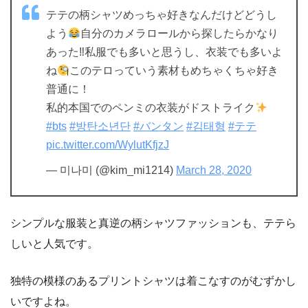
テテの柄シャツめっちゃ好きなんだけどどうし
よう
自分のカメラロールから探したらかなり
あった‼︎私服でも多いと思うし、衣装でも多いよ
ね
このテロっていう素材もめちゃくちゃ好き
普通に！
私的本国でのペンミの衣装がドストライク
#bts
#방탄소년단
#バンタン
#김태형
#テテ
pic.twitter.com/WylutKfjzJ
— 미나미 (@kim_mi1214)
March 28, 2020
シンプルな服装と真逆の柄シャツファッションも、テテら
しいと人気です。
独特の模様のあるプリントシャツは着こなすのがむずかし
いですよね。