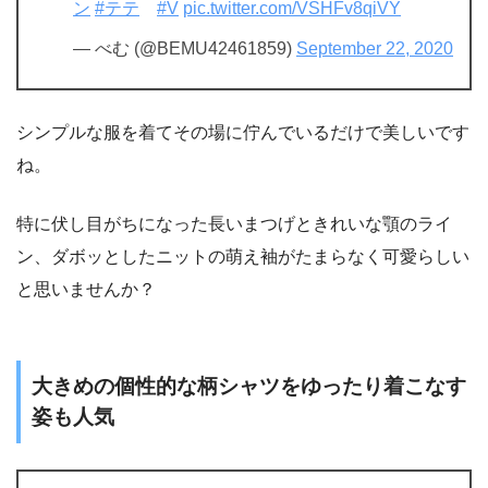
ン
#テテ
#V
pic.twitter.com/VSHFv8qiVY
— べむ (@BEMU42461859)
September 22, 2020
シンプルな服を着てその場に佇んでいるだけで美しいです
ね。
特に伏し目がちになった長いまつげときれいな顎のライ
ン、ダボッとしたニットの萌え袖がたまらなく可愛らしい
と思いませんか？
大きめの個性的な柄シャツをゆったり着こなす
姿も人気