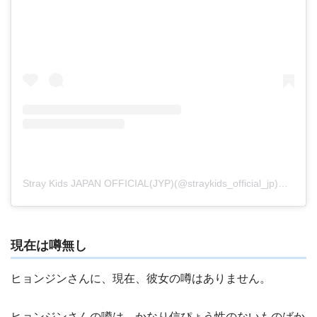
Stray Kids JAPAN OFFICIAL(JYP)(@straykids_official_jp)がシェアした投稿
現在は噂無し
ヒョンジンさんに、現在、彼女の噂はありません。
ヒョンジンさんの噂は、かなり信ぴょう性のないものばか