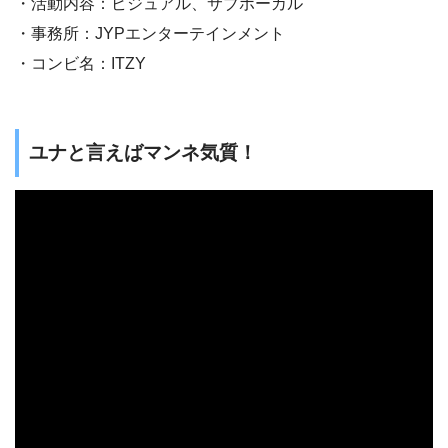
・活動内容：ビジュアル、サブボーカル
・事務所：JYPエンターテインメント
・コンビ名：ITZY
ユナと言えばマンネ気質！