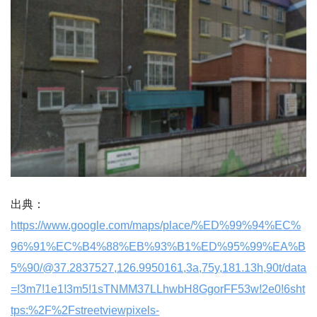
出典：
https://www.google.com/maps/place/%ED%99%94%EC%
96%91%EC%B4%88%EB%93%B1%ED%95%99%EA%B
5%90/@37.2837527,126.9950161,3a,75y,181.13h,90t/data
=!3m7!1e1!3m5!1sTNMM37LLhwbH8GgorFF53w!2e0!6sht
tps:%2F%2Fstreetviewpixels-