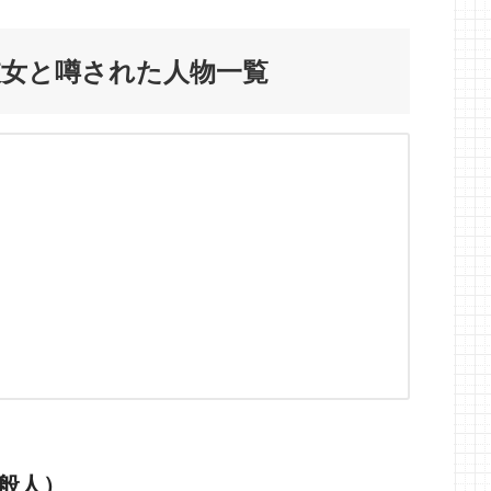
彼女と噂された人物一覧
般人）