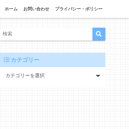
ホーム
お問い合わせ
プライバシー・ポリシー
カテゴリー