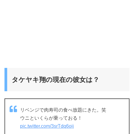
タケヤキ翔の現在の彼女は？
リベンジで肉寿司の食べ放題にきた。笑
ウニといくらが乗っておる！
pic.twitter.com/3srTdq6oij