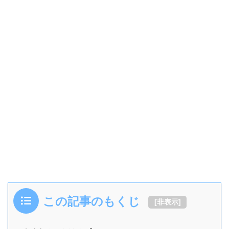
この記事のもくじ
[
非表示
]