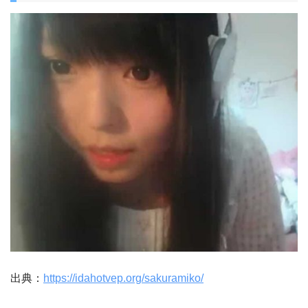
出典：
https://idahotvep.org/sakuramiko/