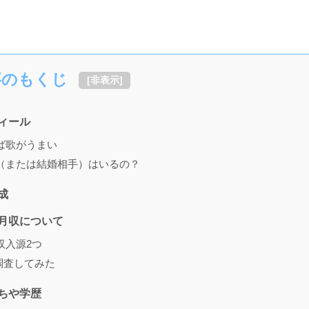
事のもくじ
[
非表示
]
ィール
ば歌がうまい
（または結婚相手）はいるの？
成
月収について
収入源2つ
を調査してみた
ちや学歴