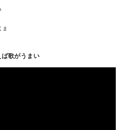
e
くま
えば歌がうまい