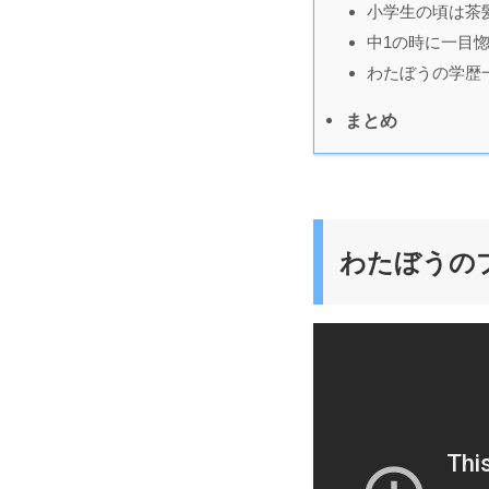
小学生の頃は茶
中1の時に一目
わたぼうの学歴
まとめ
わたぼうの