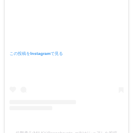
この投稿をInstagramで見る
佐野勇斗(M!LK)(@sanohayato_milk)がシェアした投稿