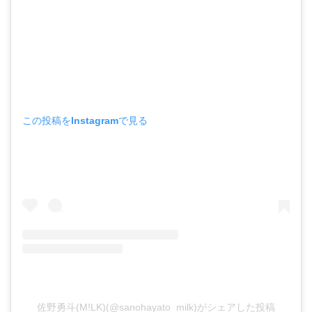
この投稿をInstagramで見る
佐野勇斗(M!LK)(@sanohayato_milk)がシェアした投稿