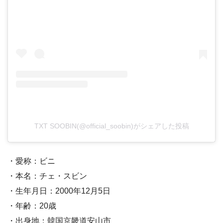
TXT SOOBIN(@official_soobin)がシェアした投稿
・愛称：ビニ
・本名：チェ・スビン
・生年月日：2000年12月5日
・年齢：20歳
・出身地：韓国京畿道安山市